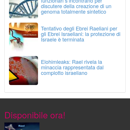
funzionari s’incontrano per
discutere della creazione di un
genoma totalmente sintetico
Tentativo degli Ebrei Raeliani per
gli Ebrei Israeliani: la protezione di
Israele è terminata
Elohimleaks: Rael rivela la
minaccia rappresentata dal
complotto israeliano
Disponibile ora!