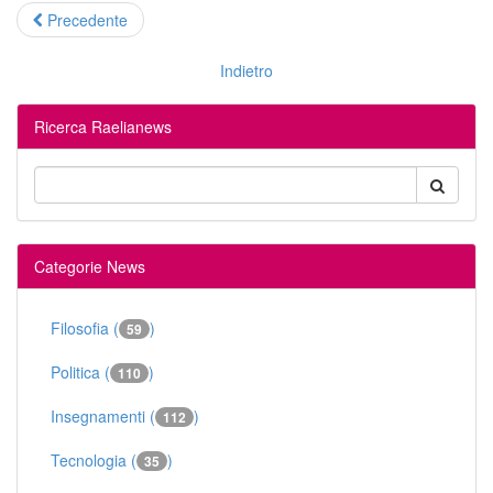
Precedente
Indietro
Ricerca Raelianews
Categorie News
Filosofia (
)
59
Politica (
)
110
Insegnamenti (
)
112
Tecnologia (
)
35