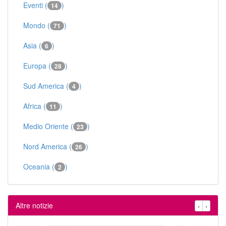
Eventi (
)
14
Mondo (
)
71
Asia (
)
6
Europa (
)
28
Sud America (
)
4
Africa (
)
11
Medio Oriente (
)
23
Nord America (
)
26
Oceania (
)
2
Altre notizie
‹
›