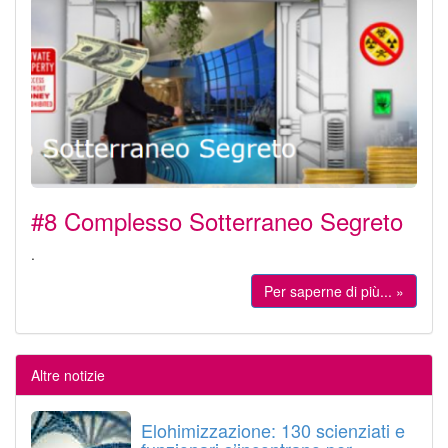
#8 Complesso Sotterraneo Segreto
.
Per saperne di più... »
Altre notizie
Elohimizzazione: 130 scienziati e