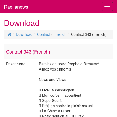
Raelianews
Toggl
navig
Download
Download
Contact
French
Contact 343 (French)
Contact 343 (French)
Descrizione
Paroles de notre Prophète Bienaimé
Aimez vos ennemis
News and Views
 OVNI à Washington
 Mon corps m’appartient
 SuperSouris
 Préjugé contre le plaisir sexuel
 La Chine a raison
 Notre soutien au Dr Gray