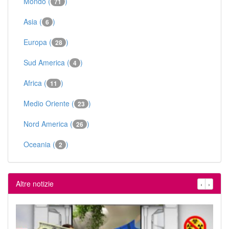
Mondo (
)
71
Asia (
)
6
Europa (
)
28
Sud America (
)
4
Africa (
)
11
Medio Oriente (
)
23
Nord America (
)
26
Oceania (
)
2
Altre notizie
‹
›