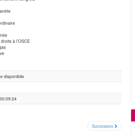
lanète
rdinaire
rnée
droits à l’OSCE
gas
ève
 disponibile
 00:09:24
Successivo