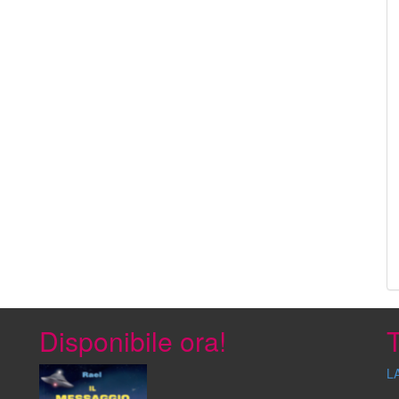
Disponibile ora!
T
L