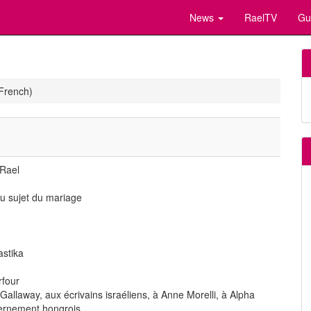
News
RaelTV
Gu
French)
 Rael
u sujet du mariage
astika
rfour
Gallaway, aux écrivains israéliens, à Anne Morelli, à Alpha
ernement hongrois