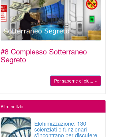
#8 Complesso Sotterraneo
Segreto
.
Per saperne di più... »
Altre notizie
Elohimizzazione: 130
scienziati e funzionari
s’incontrano per discutere