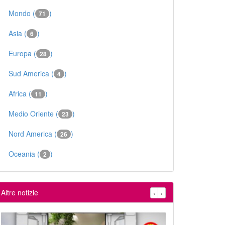
Mondo (
)
71
Asia (
)
6
Europa (
)
28
Sud America (
)
4
Africa (
)
11
Medio Oriente (
)
23
Nord America (
)
26
Oceania (
)
2
Altre notizie
‹
›