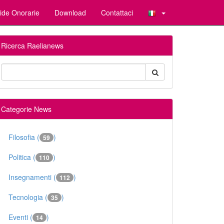
ide Onorarie
Download
Contattaci
Ricerca Raelianews
Categorie News
Filosofia (
)
59
Politica (
)
110
Insegnamenti (
)
112
Tecnologia (
)
35
Eventi (
)
14