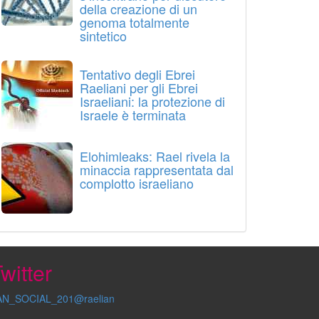
della creazione di un
genoma totalmente
sintetico
Tentativo degli Ebrei
Raeliani per gli Ebrei
Israeliani: la protezione di
Israele è terminata
Elohimleaks: Rael rivela la
minaccia rappresentata dal
complotto israeliano
witter
AN_SOCIAL_201@raelian