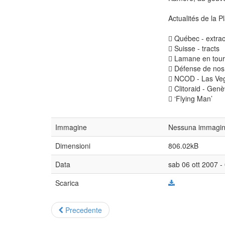
Actualités de la P
 Québec - extrao
 Suisse - tracts
 Lamane en tou
 Défense de nos 
 NCOD - Las Ve
 Clitoraid - Gen
 ‘Flying Man’
Immagine
Nessuna immagine
Dimensioni
806.02kB
Data
sab 06 ott 2007 -
Scarica
Precedente