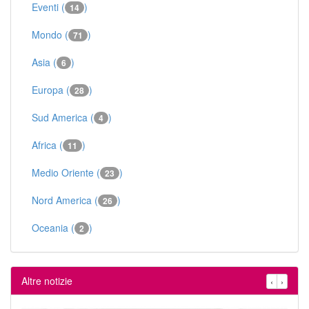
Eventi (
)
14
Mondo (
)
71
Asia (
)
6
Europa (
)
28
Sud America (
)
4
Africa (
)
11
Medio Oriente (
)
23
Nord America (
)
26
Oceania (
)
2
Altre notizie
‹
›