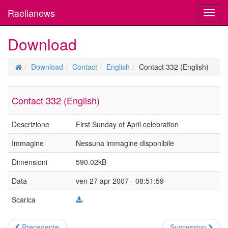
Raelianews
Toggl
navig
Download
Download
Contact
English
Contact 332 (English)
Contact 332 (English)
Descrizione
First Sunday of April celebration
Immagine
Nessuna immagine disponibile
Dimensioni
590.02kB
Data
ven 27 apr 2007 - 08:51:59
Scarica
Precedente
Successivo