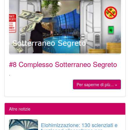
#8 Complesso Sotterraneo Segreto
.
Per saperne di più... »
Altre notizie
Elohimizzazione: 130 scienziati e