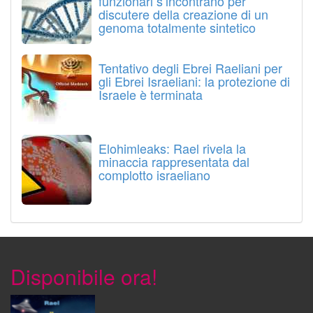
funzionari s’incontrano per
discutere della creazione di un
genoma totalmente sintetico
Tentativo degli Ebrei Raeliani per
gli Ebrei Israeliani: la protezione di
Israele è terminata
Elohimleaks: Rael rivela la
minaccia rappresentata dal
complotto israeliano
Disponibile ora!