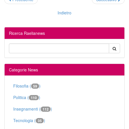
Indietro
Ricerca Raelianews
Categorie News
Filosofia (
)
59
Politica (
)
110
Insegnamenti (
)
112
Tecnologia (
)
35