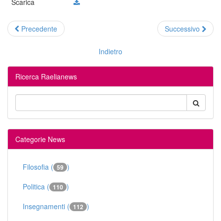
Scarica
Precedente
Successivo
Indietro
Ricerca Raelianews
Categorie News
Filosofia (
)
59
Politica (
)
110
Insegnamenti (
)
112