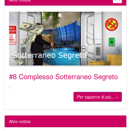
#8 Complesso Sotterraneo Segreto
.
Per saperne di più... »
Altre notizie