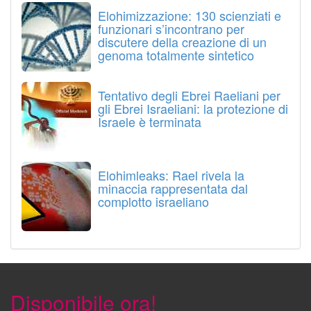
Elohimizzazione: 130 scienziati e
funzionari s’incontrano per
discutere della creazione di un
genoma totalmente sintetico
Tentativo degli Ebrei Raeliani per
gli Ebrei Israeliani: la protezione di
Israele è terminata
Elohimleaks: Rael rivela la
minaccia rappresentata dal
complotto israeliano
Disponibile ora!