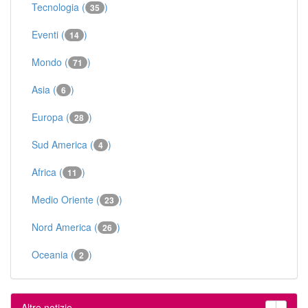
Tecnologia (
)
35
Eventi (
)
14
Mondo (
)
71
Asia (
)
6
Europa (
)
28
Sud America (
)
4
Africa (
)
11
Medio Oriente (
)
23
Nord America (
)
26
Oceania (
)
2
Altre notizie
‹
›