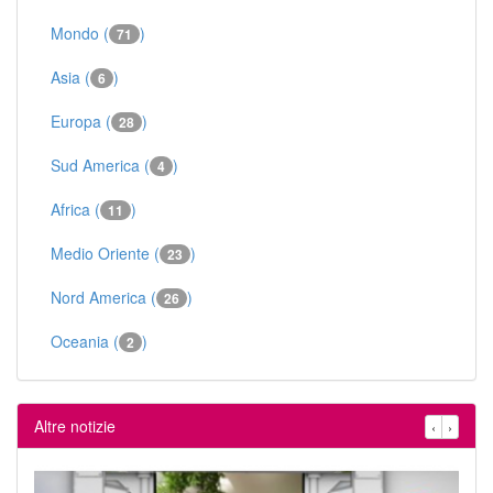
Mondo (
)
71
Asia (
)
6
Europa (
)
28
Sud America (
)
4
Africa (
)
11
Medio Oriente (
)
23
Nord America (
)
26
Oceania (
)
2
Altre notizie
‹
›