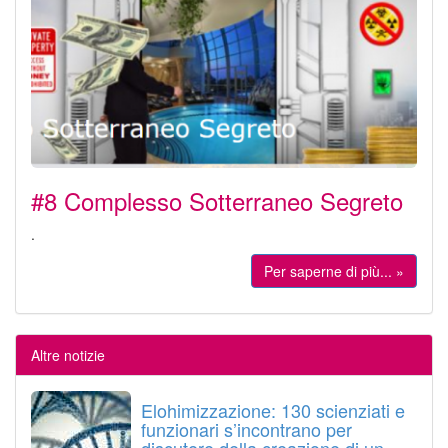
#8 Complesso Sotterraneo Segreto
.
Per saperne di più... »
Altre notizie
Elohimizzazione: 130 scienziati e
funzionari s’incontrano per