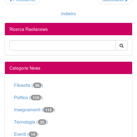
Indietro
Ricerca Raelianews
Categorie News
Filosofia (
)
59
Politica (
)
110
Insegnamenti (
)
112
Tecnologia (
)
35
Eventi (
)
14