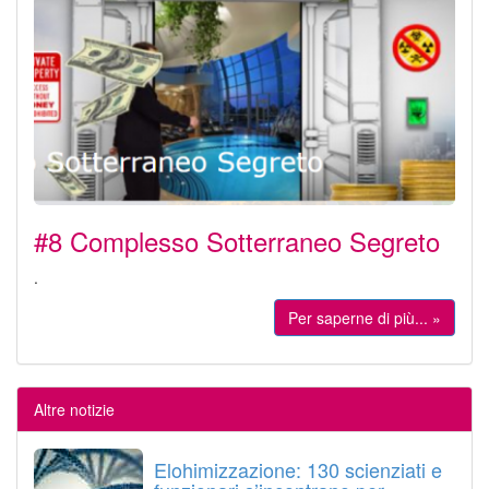
#8 Complesso Sotterraneo Segreto
.
Per saperne di più... »
Altre notizie
Elohimizzazione: 130 scienziati e