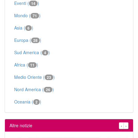
Eventi (
)
14
Mondo (
)
71
Asia (
)
6
Europa (
)
28
Sud America (
)
4
Africa (
)
11
Medio Oriente (
)
23
Nord America (
)
26
Oceania (
)
2
Altre notizie
‹
›