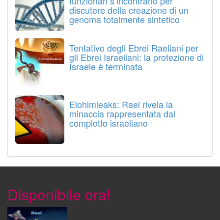
funzionari s’incontrano per
discutere della creazione di un
genoma totalmente sintetico
Tentativo degli Ebrei Raeliani per
gli Ebrei Israeliani: la protezione di
Israele è terminata
Elohimleaks: Rael rivela la
minaccia rappresentata dal
complotto israeliano
Disponibile ora!