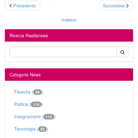
Precedente
Successivo
Indietro
Ricerca Raelianews
Categorie News
Filosofia (
)
59
Politica (
)
110
Insegnamenti (
)
112
Tecnologia (
)
35