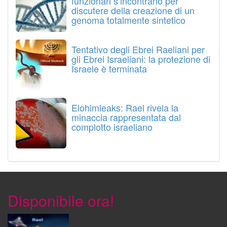
funzionari s’incontrano per
discutere della creazione di un
genoma totalmente sintetico
Tentativo degli Ebrei Raeliani per
gli Ebrei Israeliani: la protezione di
Israele è terminata
Elohimleaks: Rael rivela la
minaccia rappresentata dal
complotto israeliano
Disponibile ora!