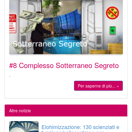
#8 Complesso Sotterraneo Segreto
.
Per saperne di più... »
Altre notizie
Elohimizzazione: 130 scienziati e