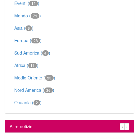
Eventi (
)
14
Mondo (
)
71
Asia (
)
6
Europa (
)
28
Sud America (
)
4
Africa (
)
11
Medio Oriente (
)
23
Nord America (
)
26
Oceania (
)
2
Altre notizie
‹
›