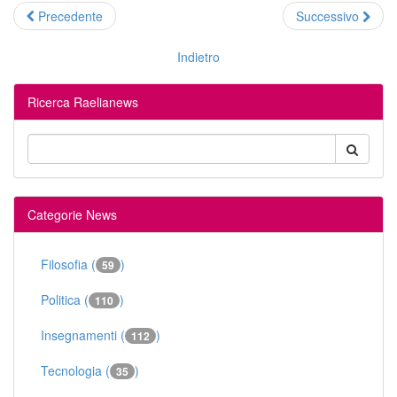
Precedente
Successivo
Indietro
Ricerca Raelianews
Categorie News
Filosofia (
)
59
Politica (
)
110
Insegnamenti (
)
112
Tecnologia (
)
35