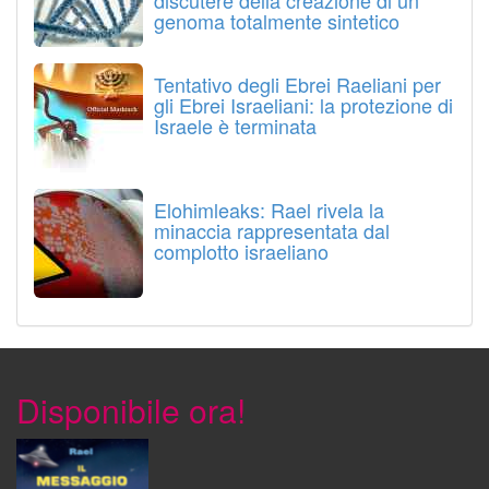
discutere della creazione di un
genoma totalmente sintetico
Tentativo degli Ebrei Raeliani per
gli Ebrei Israeliani: la protezione di
Israele è terminata
Elohimleaks: Rael rivela la
minaccia rappresentata dal
complotto israeliano
Disponibile ora!