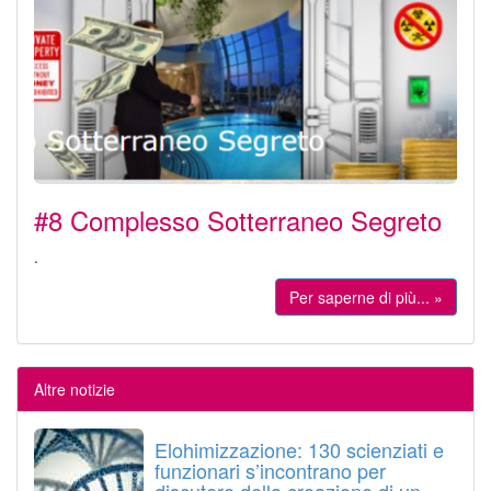
#8 Complesso Sotterraneo Segreto
.
Per saperne di più... »
Altre notizie
Elohimizzazione: 130 scienziati e
funzionari s’incontrano per