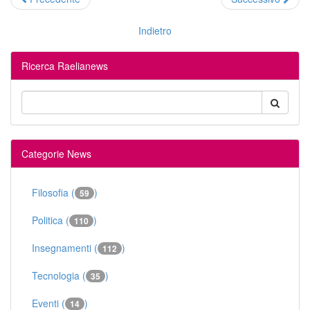
Indietro
Ricerca Raelianews
Categorie News
Filosofia (
)
59
Politica (
)
110
Insegnamenti (
)
112
Tecnologia (
)
35
Eventi (
)
14