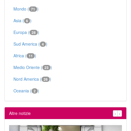
Mondo (
)
71
Asia (
)
6
Europa (
)
28
Sud America (
)
4
Africa (
)
11
Medio Oriente (
)
23
Nord America (
)
26
Oceania (
)
2
Altre notizie
‹
›