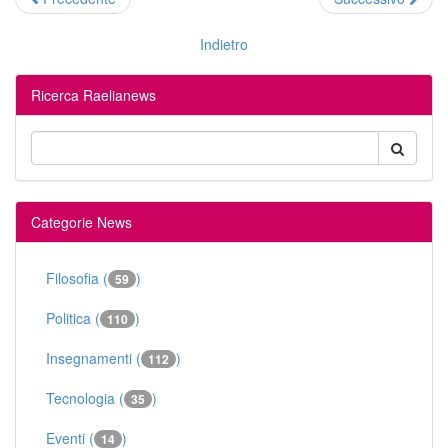
Indietro
Ricerca Raelianews
Categorie News
Filosofia (
)
59
Politica (
)
110
Insegnamenti (
)
112
Tecnologia (
)
35
Eventi (
)
14