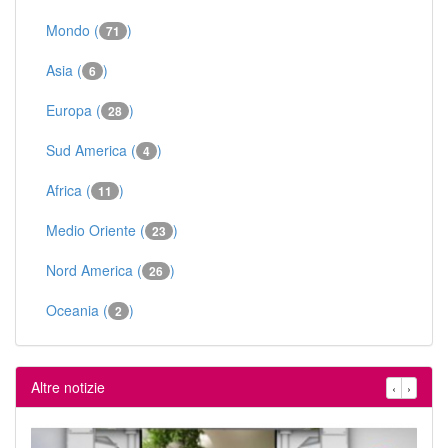
Mondo (
)
71
Asia (
)
6
Europa (
)
28
Sud America (
)
4
Africa (
)
11
Medio Oriente (
)
23
Nord America (
)
26
Oceania (
)
2
Altre notizie
‹
›