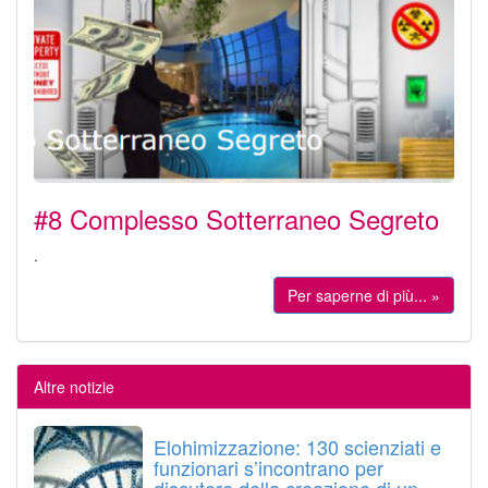
#8 Complesso Sotterraneo Segreto
.
Per saperne di più... »
Altre notizie
Elohimizzazione: 130 scienziati e
funzionari s’incontrano per