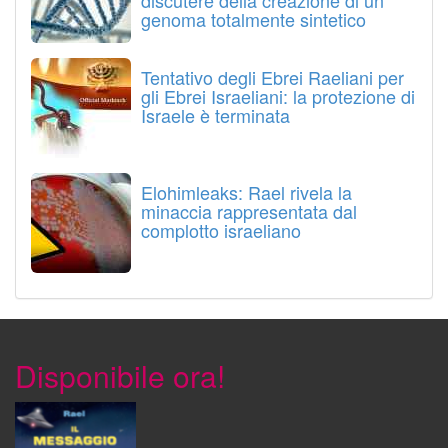
discutere della creazione di un
genoma totalmente sintetico
Tentativo degli Ebrei Raeliani per
gli Ebrei Israeliani: la protezione di
Israele è terminata
Elohimleaks: Rael rivela la
minaccia rappresentata dal
complotto israeliano
Disponibile ora!