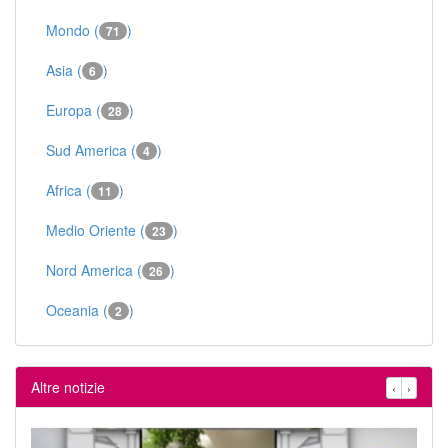
Mondo (
)
71
Asia (
)
6
Europa (
)
28
Sud America (
)
4
Africa (
)
11
Medio Oriente (
)
23
Nord America (
)
26
Oceania (
)
2
Altre notizie
‹
›