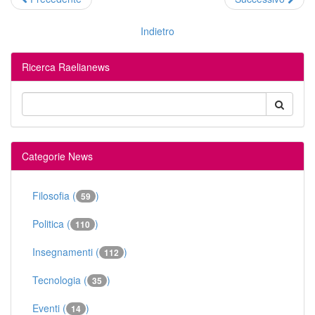
Indietro
Ricerca Raelianews
Categorie News
Filosofia (
)
59
Politica (
)
110
Insegnamenti (
)
112
Tecnologia (
)
35
Eventi (
)
14