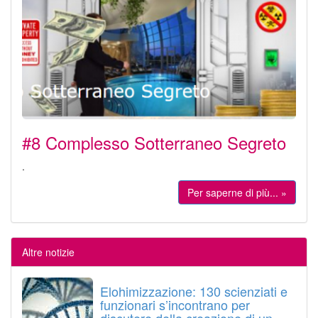
#8 Complesso Sotterraneo Segreto
.
Per saperne di più... »
Altre notizie
Elohimizzazione: 130 scienziati e
funzionari s’incontrano per