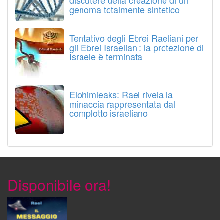
discutere della creazione di un
genoma totalmente sintetico
Tentativo degli Ebrei Raeliani per
gli Ebrei Israeliani: la protezione di
Israele è terminata
Elohimleaks: Rael rivela la
minaccia rappresentata dal
complotto israeliano
Disponibile ora!