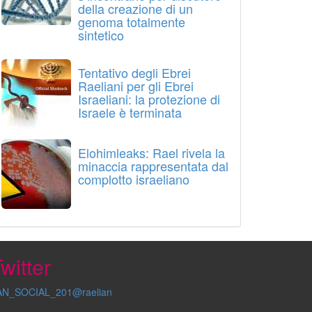
della creazione di un
genoma totalmente
sintetico
Tentativo degli Ebrei
Raeliani per gli Ebrei
Israeliani: la protezione di
Israele è terminata
Elohimleaks: Rael rivela la
minaccia rappresentata dal
complotto israeliano
witter
AN_SOCIAL_201@raelian