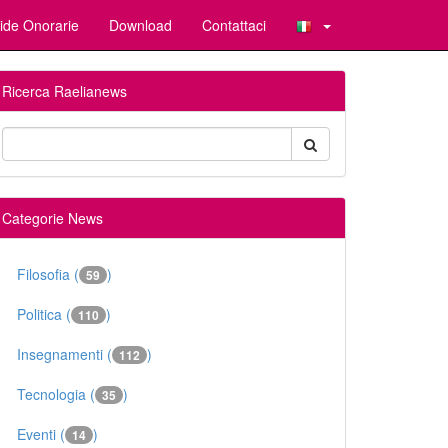
ide Onorarie
Download
Contattaci
Ricerca Raelianews
Categorie News
Filosofia (
)
59
Politica (
)
110
Insegnamenti (
)
112
Tecnologia (
)
35
Eventi (
)
14