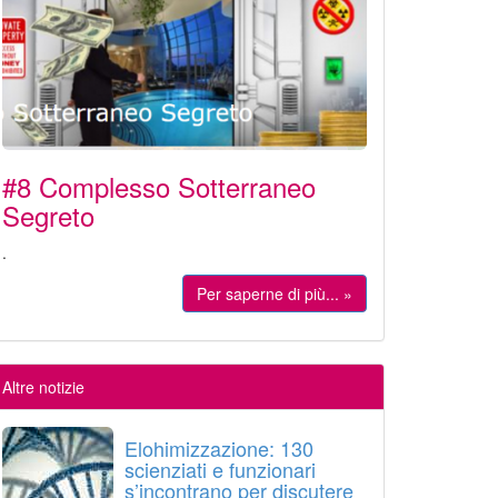
#8 Complesso Sotterraneo
Segreto
.
Per saperne di più... »
Altre notizie
Elohimizzazione: 130
scienziati e funzionari
s’incontrano per discutere