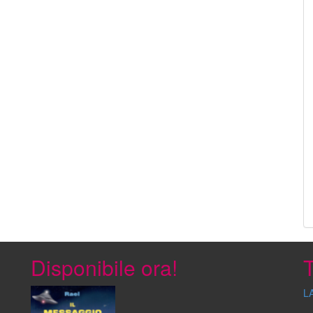
Disponibile ora!
T
L