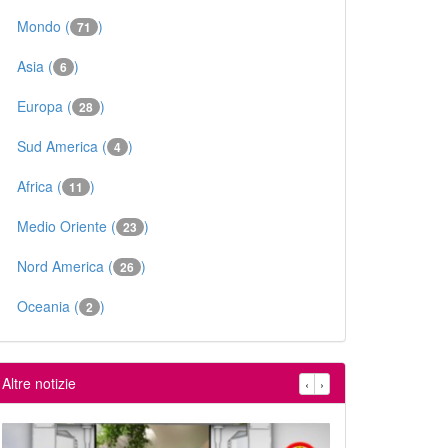
Mondo (
)
71
Asia (
)
6
Europa (
)
28
Sud America (
)
4
Africa (
)
11
Medio Oriente (
)
23
Nord America (
)
26
Oceania (
)
2
Altre notizie
‹
›