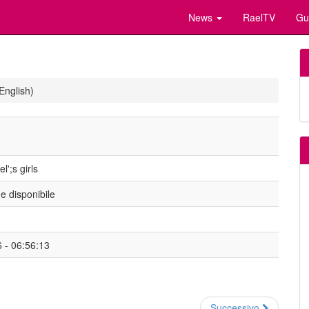
News
RaelTV
Gu
English)
';s girls
 disponibile
 - 06:56:13
Successivo