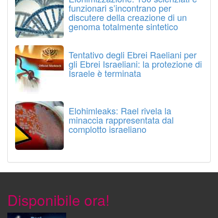
funzionari s’incontrano per
discutere della creazione di un
genoma totalmente sintetico
Tentativo degli Ebrei Raeliani per
gli Ebrei Israeliani: la protezione di
Israele è terminata
Elohimleaks: Rael rivela la
minaccia rappresentata dal
complotto israeliano
Disponibile ora!