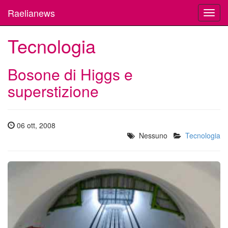
Raelianews
Toggl
navig
Tecnologia
Bosone di Higgs e
superstizione
06 ott, 2008
Nessuno
Tecnologia