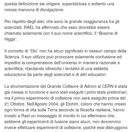
questa definizione sia volgare, superstiziosa o soltanto una
noiosa manovra di divulgazione.
Per rispetto degli atei, che sono la grande maggioranza tra gli
scienziati, RAEL ha affermato che esso dovrebbe essere
chiamato solamente con il suo nome scientifico, il “Bosone di
Higgs”.
Il concetto di “Dio” non ha alcun significato in nessun campo della
Scienza. Il suo utilizzo può provocare solamente confusione ed
impedire la comprensione dell’universo in maniera razionale e
scientifica, ritardando oltretutto i tentativi di una siddetta
educazione da parte degli scienziati e di altri educatori.
La strumentazione del Grande Collisore di Adroni al CERN è stata
già messa in funzione e sono stati eseguiti i primi tests preliminari,
ma il primo esperimento di collisione non sarà eseguito prima del
21 Ottobre. Nell’Agosto 2004, gli Elohim, coloro che hanno creato
ogni forma di vita sulla Terra secondo la filosofia raeliana, hanno
inviato a Rael un messaggio di monito in cui affermano che,
sebbene gli esperimenti di fusione siano sicuri, non dovremmo
invece effettuare esperimenti di collisione, poiché essi distruggono