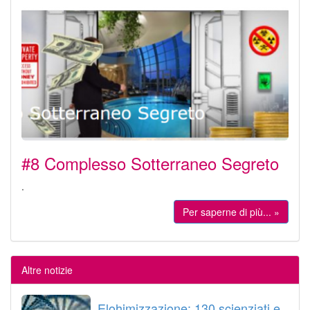
#8 Complesso Sotterraneo Segreto
.
Per saperne di più... »
Altre notizie
Elohimizzazione: 130 scienziati e