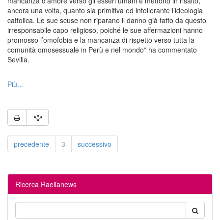
mancanza d’amore verso gli esseri umani e mettono in risalto,
ancora una volta, quanto sia primitiva ed intollerante l’ideologia
cattolica. Le sue scuse non riparano il danno già fatto da questo
irresponsabile capo religioso, poiché le sue affermazioni hanno
promosso l’omofobia e la mancanza di rispetto verso tutta la
comunità omosessuale in Perù e nel mondo” ha commentato
Sevilla.
Più...
precedente
3
successivo
Ricerca Raelianews