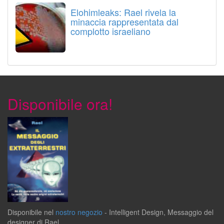
Elohimleaks: Rael rivela la
minaccia rappresentata dal
complotto israeliano
Disponibile ora!
Disponibile
nel
nostro negozio
-
Intelligent Design
,
Messaggio del
designer
di
Rael