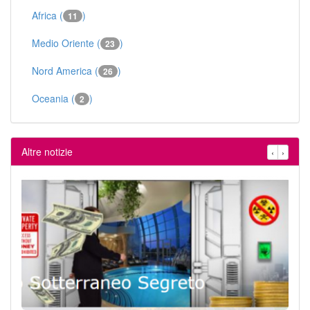
Africa (
)
11
Medio Oriente (
)
23
Nord America (
)
26
Oceania (
)
2
Altre notizie
‹
›