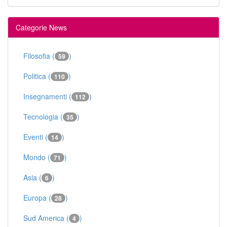
Categorie News
Filosofia (
)
59
Politica (
)
110
Insegnamenti (
)
112
Tecnologia (
)
35
Eventi (
)
14
Mondo (
)
71
Asia (
)
6
Europa (
)
28
Sud America (
)
4