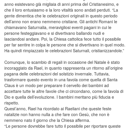
anno esistevano già migliaia di anni prima del Cristianesimo, e
che il loro entusiasmo e la loro vitalità sono andati perduti. “La
gente dimentica che le celebrazioni originali in questo periodo
dell’anno non erano nemmeno cristiane. Gli antichi Romani le
chiamavano Saturnalia, meravigliosi eventi pagani in cui le
persone festeggiavano e si divertivano ballando nudi e
lasciandosi andare. Poi, la Chiesa cattolica fece tutto il possibile
per far sentire in colpa le persone che si divertivano in quel modo.
Ha quindi rimpiazzato le celebrazioni Saturnali, cristianizzandole.”
Comunque, lo scambio di regali in occasione del Natale è stato
incoraggiato da Rael, in quanto rappresenta un ritorno all’origine
pagana delle celebrazioni del solstizio invernale. Tuttavia,
trasformare questo evento in una favola come quella di Santa
Claus è un modo per preparare il cervello dei bambini ad
accettare tutte le altre favole che ci circondano, come la favola di
Dio e quella dell’evoluzione. I bambini meritano più fiducia e
rispetto.
Quest’anno, Rael ha ricordato ai Raeliani che queste feste
natalizie non hanno nulla a che fare con Gesù, che non è
nemmeno nato il giorno che la Chiesa afferma.
“Le persone dovrebbe fare tutto il possibile per riportare queste