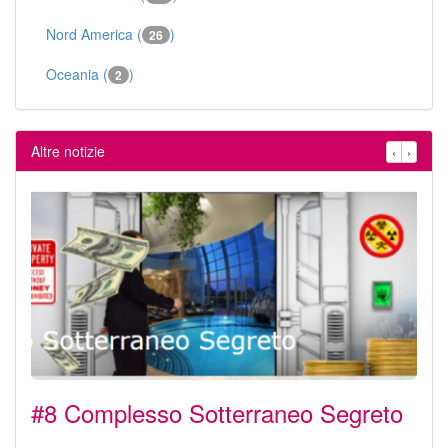
Nord America (
)
26
Oceania (
)
2
Altre notizie
‹
›
#8 Complesso Sotterraneo Segreto
.