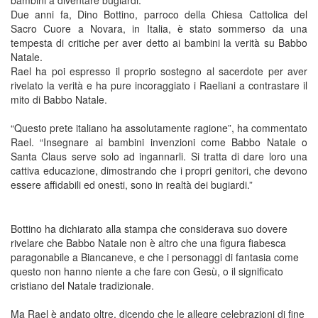
bambini a diventare bugiardi.”
Due anni fa, Dino Bottino, parroco della Chiesa Cattolica del
Sacro Cuore a Novara, in Italia, è stato sommerso da una
tempesta di critiche per aver detto ai bambini la verità su Babbo
Natale.
Rael ha poi espresso il proprio sostegno al sacerdote per aver
rivelato la verità e ha pure incoraggiato i Raeliani a contrastare il
mito di Babbo Natale.
“Questo prete italiano ha assolutamente ragione”, ha commentato
Rael. “Insegnare ai bambini invenzioni come Babbo Natale o
Santa Claus serve solo ad ingannarli. Si tratta di dare loro una
cattiva educazione, dimostrando che i propri genitori, che devono
essere affidabili ed onesti, sono in realtà dei bugiardi.”
Bottino ha dichiarato alla stampa che considerava suo dovere
rivelare che Babbo Natale non è altro che una figura fiabesca
paragonabile a Biancaneve, e che i personaggi di fantasia come
questo non hanno niente a che fare con Gesù, o il significato
cristiano del Natale tradizionale.
Ma Rael è andato oltre, dicendo che le allegre celebrazioni di fine