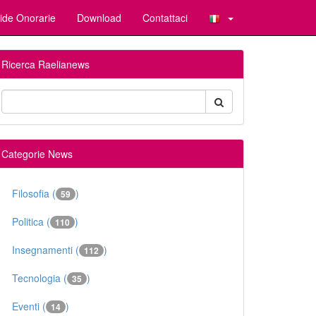
ide Onorarie
Download
Contattaci
Ricerca Raelianews
Categorie News
Filosofia (
)
59
Politica (
)
110
Insegnamenti (
)
112
Tecnologia (
)
35
Eventi (
)
14