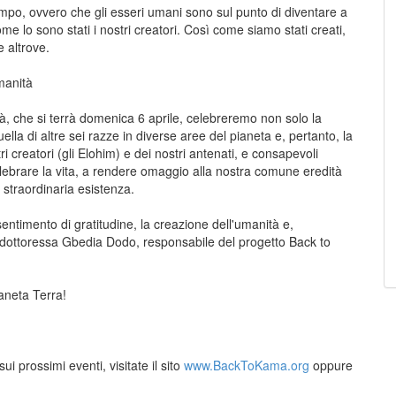
tempo, ovvero che gli esseri umani sono sul punto di diventare a
come lo sono stati i nostri creatori. Così come siamo stati creati,
e altrove.
manità
à, che si terrà domenica 6 aprile, celebreremo non solo la
lla di altre sei razze in diverse aree del pianeta e, pertanto, la
ri creatori (gli Elohim) e dei nostri antenati, e consapevoli
 celebrare la vita, a rendere omaggio alla nostra comune eredità
traordinaria esistenza.
ntimento di gratitudine, la creazione dell'umanità e,
a dottoressa Gbedia Dodo, responsabile del progetto Back to
aneta Terra!
i prossimi eventi, visitate il sito
www.BackToKama.org
oppure