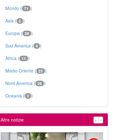
Mondo (
)
71
Asia (
)
6
Europa (
)
28
Sud America (
)
4
Africa (
)
11
Medio Oriente (
)
23
Nord America (
)
26
Oceania (
)
2
Altre notizie
‹
›