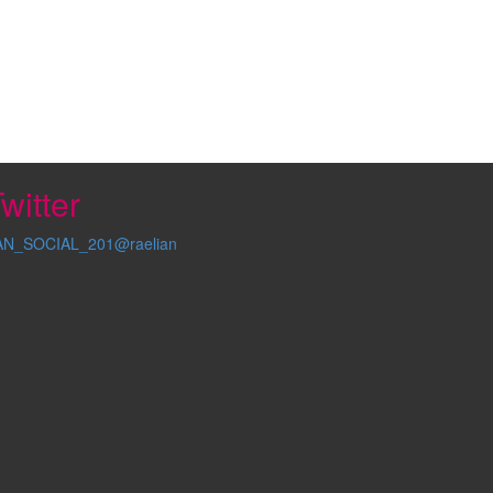
witter
AN_SOCIAL_201@raelian