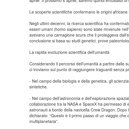
aprile. Il prossimo 6 aprile, saremo quindi entusiasti 
Le scoperte scientifiche confermano le origini africane
Negli ultimi decenni, la ricerca scientifica ha confermat
esseri umani (homo sapiens) sono state rinvenute nell'Af
avevano una carnagione scura che li proteggeva dall'el
conclusione si basa su studi genetici, prove paleontologi
La rapida evoluzione scientifica dell'umanità
Considerando il percorso dell'umanità a partire dalle su
ci troviamo sul punto di raggiungere traguardi senza pr
- Nel campo della biologia e della genetica, gli scienziat
sintetiche.
- Nel campo dell’astronomia e dell’esplorazione spazial
collaborazione tra la NASA e SpaceX ha permesso di effet
astronauti a bordo della navicella Crew Dragon. Dopo 
dichiarato: “Questo è il primo passo di un viaggio che c
multiplanetaria”.