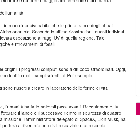
di celebrare e rendere omaggio alla creazione dell'umanità.
 dell'umanità
o, in modo inequivocabile, che le prime tracce degli attuali
rica orientale. Secondo le ultime ricostruzioni, questi individui
evata esposizione ai raggi UV di quella regione. Tale
che e ritrovamenti di fossili.
e origini, i progressi compiuti sono a dir poco straordinari. Oggi,
ecedenti in molti campi scientifici. Per esempio:
i sono riusciti a creare in laboratorio delle forme di vita
e, l'umanità ha fatto notevoli passi avanti. Recentemente, la
tuare il lancio e il successivo rientro in sicurezza di quattro
la missione, l'amministratore delegato di SpaceX, Elon Musk, ha
i porterà a diventare una civiltà spaziale e una specie