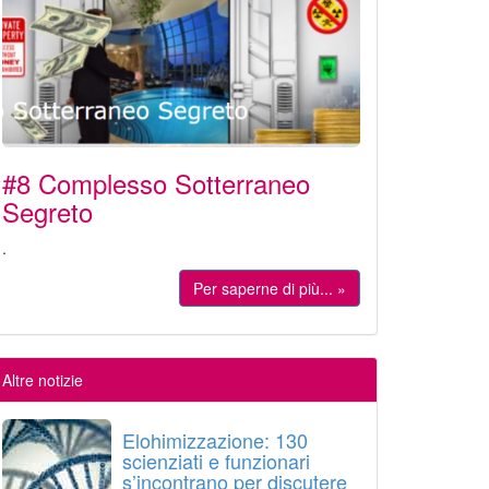
#8 Complesso Sotterraneo
Segreto
.
Per saperne di più... »
Altre notizie
Elohimizzazione: 130
scienziati e funzionari
s’incontrano per discutere