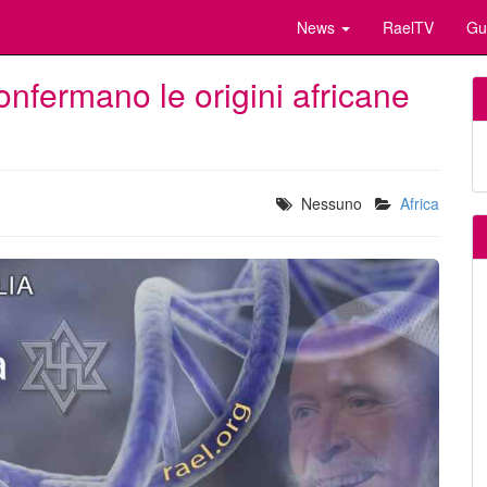
News
RaelTV
Gu
onfermano le origini africane
Nessuno
Africa