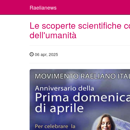
Raelianews
Le scoperte scientifiche c
dell'umanità
06 apr, 2025