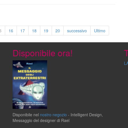
5
16
17
18
19
20
successivo
Ultimo
Disponibile ora!
T
L
Disponibile
nel
nostro negozio
-
Intelligent Design
,
Messaggio del
designer
di
Rael