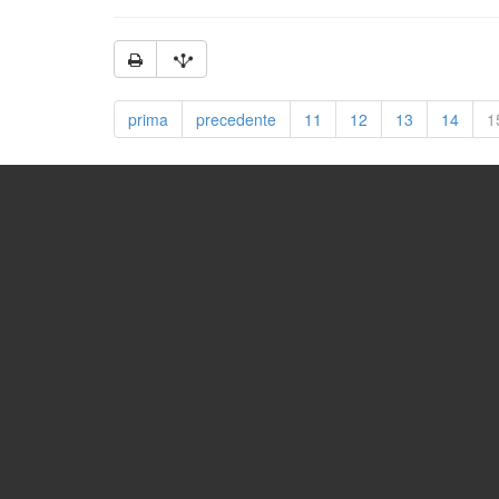
prima
precedente
11
12
13
14
1