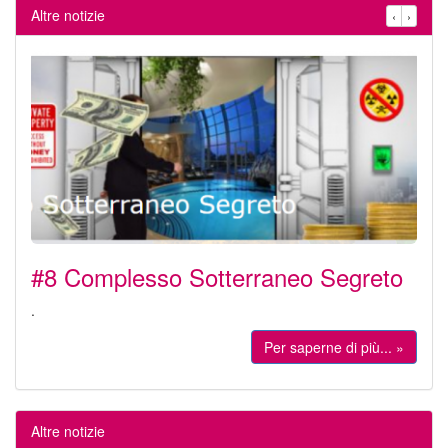
Altre notizie
‹
›
#8 Complesso Sotterraneo Segreto
.
Per saperne di più... »
Altre notizie