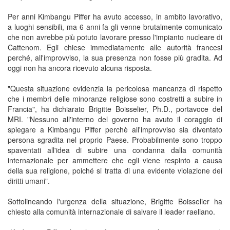
Per anni Kimbangu Piffer ha avuto accesso, in ambito lavorativo,
a luoghi sensibili, ma 6 anni fa gli venne brutalmente comunicato
che non avrebbe più potuto lavorare presso l'impianto nucleare di
Cattenom. Egli chiese immediatamente alle autorità francesi
perché, all'improvviso, la sua presenza non fosse più gradita. Ad
oggi non ha ancora ricevuto alcuna risposta.
"Questa situazione evidenzia la pericolosa mancanza di rispetto
che i membri delle minoranze religiose sono costretti a subire in
Francia", ha dichiarato Brigitte Boisselier, Ph.D., portavoce del
MRI. "Nessuno all'interno del governo ha avuto il coraggio di
spiegare a Kimbangu Piffer perchè all'improvviso sia diventato
persona sgradita nel proprio Paese. Probabilmente sono troppo
spaventati all'idea di subire una condanna dalla comunità
internazionale per ammettere che egli viene respinto a causa
della sua religione, poiché si tratta di una evidente violazione dei
diritti umani".
Sottolineando l'urgenza della situazione, Brigitte Boisselier ha
chiesto alla comunità internazionale di salvare il leader raeliano.