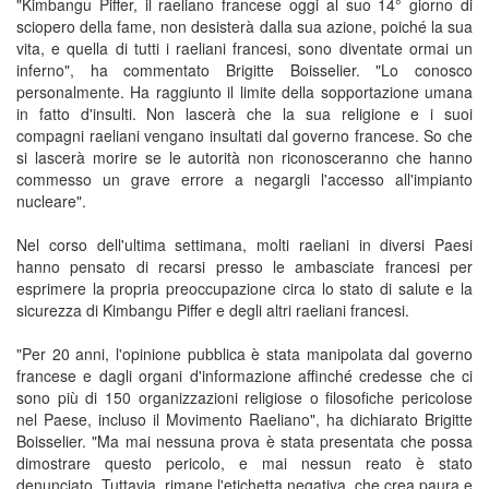
"Kimbangu Piffer, il raeliano francese oggi al suo 14° giorno di
sciopero della fame, non desisterà dalla sua azione, poiché la sua
vita, e quella di tutti i raeliani francesi, sono diventate ormai un
inferno", ha commentato Brigitte Boisselier. "Lo conosco
personalmente. Ha raggiunto il limite della sopportazione umana
in fatto d'insulti. Non lascerà che la sua religione e i suoi
compagni raeliani vengano insultati dal governo francese. So che
si lascerà morire se le autorità non riconosceranno che hanno
commesso un grave errore a negargli l'accesso all'impianto
nucleare".
Nel corso dell'ultima settimana, molti raeliani in diversi Paesi
hanno pensato di recarsi presso le ambasciate francesi per
esprimere la propria preoccupazione circa lo stato di salute e la
sicurezza di Kimbangu Piffer e degli altri raeliani francesi.
"Per 20 anni, l'opinione pubblica è stata manipolata dal governo
francese e dagli organi d'informazione affinché credesse che ci
sono più di 150 organizzazioni religiose o filosofiche pericolose
nel Paese, incluso il Movimento Raeliano", ha dichiarato Brigitte
Boisselier. "Ma mai nessuna prova è stata presentata che possa
dimostrare questo pericolo, e mai nessun reato è stato
denunciato. Tuttavia, rimane l'etichetta negativa, che crea paura e