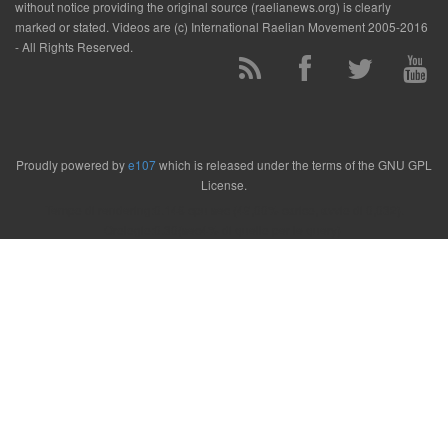
without notice providing the original source (raelianews.org) is clearly
marked or stated. Videos are (c) International Raelian Movement 2005-2016
- All Rights Reserved.
Proudly powered by
e107
which is released under the terms of the GNU GPL
License.
Tempo di rendering:0.148 cpu sec (49,00% carico, avvio di 0,032).
Orologio:0.30(sec4% di quello per le query)