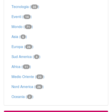
Tecnologia (
)
35
Eventi (
)
14
Mondo (
)
71
Asia (
)
6
Europa (
)
28
Sud America (
)
4
Africa (
)
11
Medio Oriente (
)
23
Nord America (
)
26
Oceania (
)
2