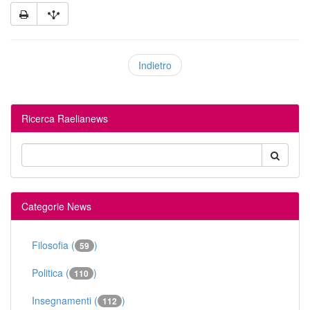
Indietro
Ricerca Raelianews
Categorie News
Filosofia (
)
59
Politica (
)
110
Insegnamenti (
)
112