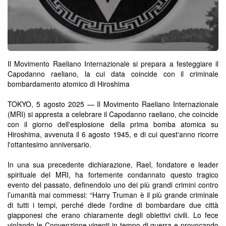
Il Movimento Raeliano Internazionale si prepara a festeggiare il
Capodanno raeliano, la cui data coincide con il criminale
bombardamento atomico di Hiroshima
TOKYO, 5 agosto 2025 — Il Movimento Raeliano Internazionale
(MRI) si appresta a celebrare il Capodanno raeliano, che coincide
con il giorno dell'esplosione della prima bomba atomica su
Hiroshima, avvenuta il 6 agosto 1945, e di cui quest'anno ricorre
l'ottantesimo anniversario.
In una sua precedente dichiarazione, Rael, fondatore e leader
spirituale del MRI, ha fortemente condannato questo tragico
evento del passato, definendolo uno dei più grandi crimini contro
l’umanità mai commessi: “Harry Truman è il più grande criminale
di tutti i tempi, perché diede l'ordine di bombardare due città
giapponesi che erano chiaramente degli obiettivi civili. Lo fece
violando le Convenzione vigenti in tempo di guerra e provocando