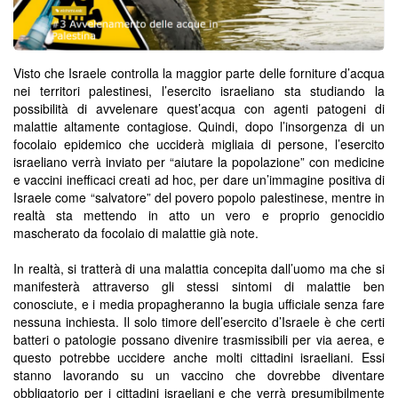
Visto che Israele controlla la maggior parte delle forniture d’acqua
nei territori palestinesi, l’esercito israeliano sta studiando la
possibilità di avvelenare quest’acqua con agenti patogeni di
malattie altamente contagiose. Quindi, dopo l’insorgenza di un
focolaio epidemico che ucciderà migliaia di persone, l’esercito
israeliano verrà inviato per “aiutare la popolazione” con medicine
e vaccini inefficaci creati ad hoc, per dare un’immagine positiva di
Israele come “salvatore” del povero popolo palestinese, mentre in
realtà sta mettendo in atto un vero e proprio genocidio
mascherato da focolaio di malattie già note.
In realtà, si tratterà di una malattia concepita dall’uomo ma che si
manifesterà attraverso gli stessi sintomi di malattie ben
conosciute, e i media propagheranno la bugia ufficiale senza fare
nessuna inchiesta. Il solo timore dell’esercito d’Israele è che certi
batteri o patologie possano divenire trasmissibili per via aerea, e
questo potrebbe uccidere anche molti cittadini israeliani. Essi
stanno lavorando su un vaccino che dovrebbe diventare
obbligatorio per i cittadini israeliani e che verrà presumibilmente