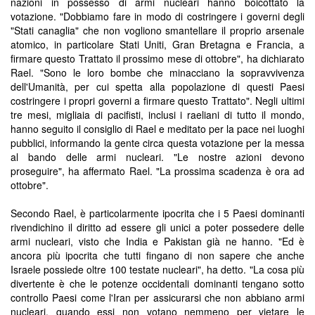
nazioni in possesso di armi nucleari hanno boicottato la
votazione. "Dobbiamo fare in modo di costringere i governi degli
"Stati canaglia" che non vogliono smantellare il proprio arsenale
atomico, in particolare Stati Uniti, Gran Bretagna e Francia, a
firmare questo Trattato il prossimo mese di ottobre", ha dichiarato
Rael. "Sono le loro bombe che minacciano la sopravvivenza
dell'Umanità, per cui spetta alla popolazione di questi Paesi
costringere i propri governi a firmare questo Trattato". Negli ultimi
tre mesi, migliaia di pacifisti, inclusi i raeliani di tutto il mondo,
hanno seguito il consiglio di Rael e meditato per la pace nei luoghi
pubblici, informando la gente circa questa votazione per la messa
al bando delle armi nucleari. "Le nostre azioni devono
proseguire", ha affermato Rael. "La prossima scadenza è ora ad
ottobre".
Secondo Rael, è particolarmente ipocrita che i 5 Paesi dominanti
rivendichino il diritto ad essere gli unici a poter possedere delle
armi nucleari, visto che India e Pakistan già ne hanno. "Ed è
ancora più ipocrita che tutti fingano di non sapere che anche
Israele possiede oltre 100 testate nucleari", ha detto. "La cosa più
divertente è che le potenze occidentali dominanti tengano sotto
controllo Paesi come l'Iran per assicurarsi che non abbiano armi
nucleari, quando essi non votano nemmeno per vietare le