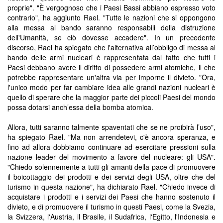
proprie". "È vergognoso che i Paesi Bassi abbiano espresso voto
contrario", ha aggiunto Rael. "Tutte le nazioni che si oppongono
alla messa al bando saranno responsabili della distruzione
dell'Umanità, se ciò dovesse accadere". In un precedente
discorso, Rael ha spiegato che l'alternativa all’obbligo di messa al
bando delle armi nucleari è rappresentata dal fatto che tutti i
Paesi debbano avere il diritto di possedere armi atomiche, il che
potrebbe rappresentare un'altra via per imporne il divieto. "Ora,
l'unico modo per far cambiare idea alle grandi nazioni nucleari è
quello di sperare che la maggior parte dei piccoli Paesi del mondo
possa dotarsi anch’essa della bomba atomica.
Allora, tutti saranno talmente spaventati che se ne proibirà l’uso",
ha spiegato Rael. "Ma non arrendetevi, c'è ancora speranza, e
fino ad allora dobbiamo continuare ad esercitare pressioni sulla
nazione leader del movimento a favore del nucleare: gli USA".
"Chiedo solennemente a tutti gli amanti della pace di promuovere
il boicottaggio dei prodotti e dei servizi degli USA, oltre che del
turismo in questa nazione", ha dichiarato Rael. "Chiedo invece di
acquistare i prodotti e i servizi dei Paesi che hanno sostenuto il
divieto, e di promuovere il turismo in questi Paesi, come la Svezia,
la Svizzera, l'Austria, il Brasile, il Sudafrica, l'Egitto, l'Indonesia e