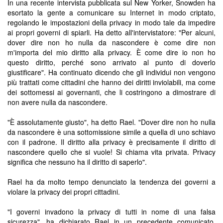
In una recente intervista pubblicata sul New Yorker, Snowden ha
esortato la gente a comunicare su Internet in modo criptato,
regolando le impostazioni della privacy in modo tale da impedire
ai propri governi di spiarli. Ha detto all'intervistatore: "Per alcuni,
dover dire non ho nulla da nascondere è come dire non
m'importa del mio diritto alla privacy. È come dire io non ho
questo diritto, perché sono arrivato al punto di doverlo
giustificare". Ha continuato dicendo che gli individui non vengono
più trattati come cittadini che hanno dei diritti inviolabili, ma come
dei sottomessi ai governanti, che li costringono a dimostrare di
non avere nulla da nascondere.
"È assolutamente giusto", ha detto Rael. "Dover dire non ho nulla
da nascondere è una sottomissione simile a quella di uno schiavo
con il padrone. Il diritto alla privacy è precisamente il diritto di
nascondere quello che si vuole! Si chiama vita privata. Privacy
significa che nessuno ha il diritto di saperlo".
Rael ha da molto tempo denunciato la tendenza dei governi a
violare la privacy dei propri cittadini.
"I governi invadono la privacy di tutti in nome di una falsa
sicurezza", ha dichiarato Rael in un precedente comunicato.