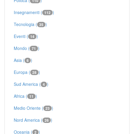
Politica (
)
110
Insegnamenti (
)
112
Tecnologia (
)
35
Eventi (
)
14
Mondo (
)
71
Asia (
)
6
Europa (
)
28
Sud America (
)
4
Africa (
)
11
Medio Oriente (
)
23
Nord America (
)
26
Oceania (
)
2