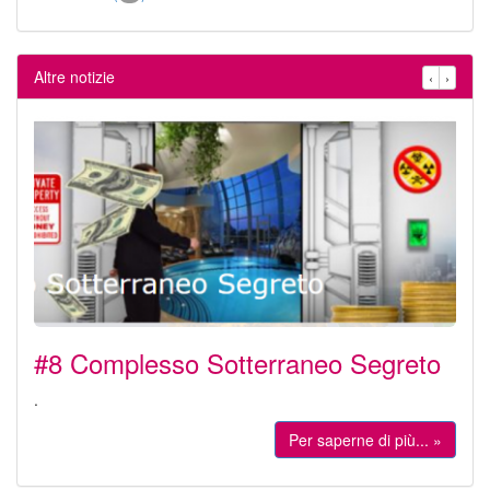
Altre notizie
‹
›
#8 Complesso Sotterraneo Segreto
.
Per saperne di più... »