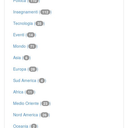
Politica (
)
110
Insegnamenti (
)
112
Tecnologia (
)
35
Eventi (
)
14
Mondo (
)
71
Asia (
)
6
Europa (
)
28
Sud America (
)
4
Africa (
)
11
Medio Oriente (
)
23
Nord America (
)
26
Oceania (
)
2