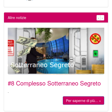
Altre notizie
‹
›
#8 Complesso Sotterraneo Segreto
.
Per saperne di più... »