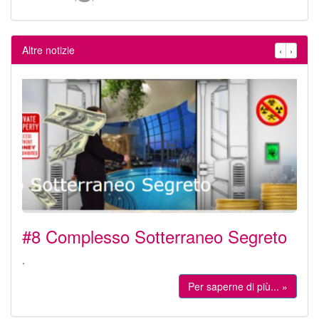
Altre notizie
‹
›
#8 Complesso Sotterraneo Segreto
.
Per saperne di più... »