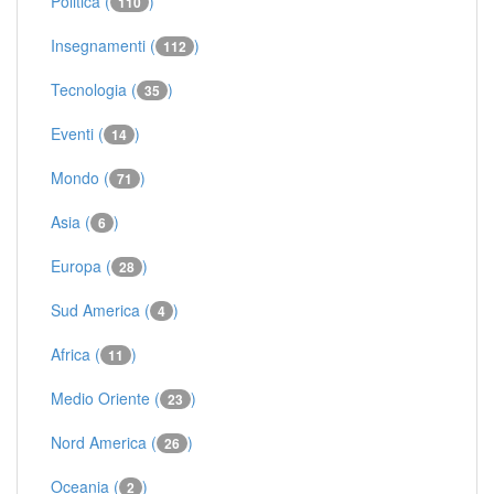
Politica (
)
110
Insegnamenti (
)
112
Tecnologia (
)
35
Eventi (
)
14
Mondo (
)
71
Asia (
)
6
Europa (
)
28
Sud America (
)
4
Africa (
)
11
Medio Oriente (
)
23
Nord America (
)
26
Oceania (
)
2