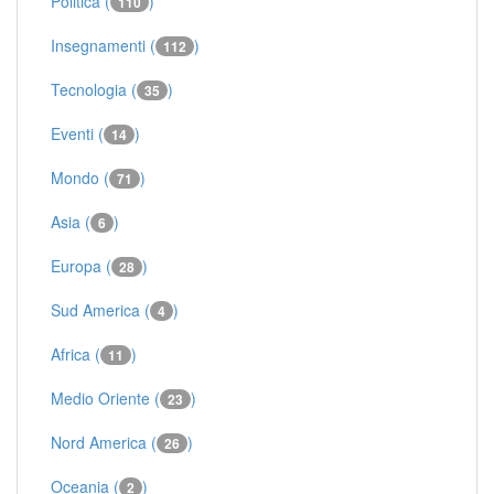
Politica (
)
110
Insegnamenti (
)
112
Tecnologia (
)
35
Eventi (
)
14
Mondo (
)
71
Asia (
)
6
Europa (
)
28
Sud America (
)
4
Africa (
)
11
Medio Oriente (
)
23
Nord America (
)
26
Oceania (
)
2