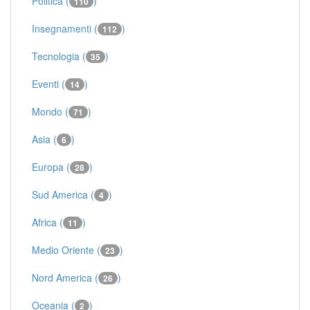
Politica (
)
110
Insegnamenti (
)
112
Tecnologia (
)
35
Eventi (
)
14
Mondo (
)
71
Asia (
)
6
Europa (
)
28
Sud America (
)
4
Africa (
)
11
Medio Oriente (
)
23
Nord America (
)
26
Oceania (
)
2