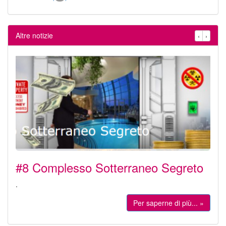
Altre notizie
‹
›
#8 Complesso Sotterraneo Segreto
.
Per saperne di più... »