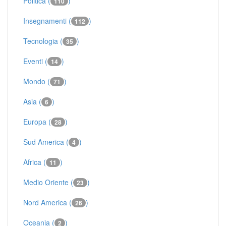
Politica (
)
110
Insegnamenti (
)
112
Tecnologia (
)
35
Eventi (
)
14
Mondo (
)
71
Asia (
)
6
Europa (
)
28
Sud America (
)
4
Africa (
)
11
Medio Oriente (
)
23
Nord America (
)
26
Oceania (
)
2