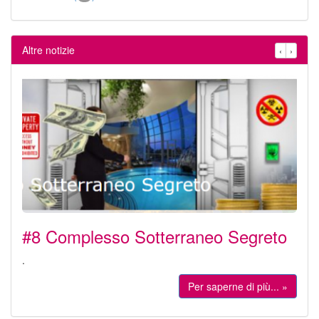
Altre notizie
‹
›
#8 Complesso Sotterraneo Segreto
.
Per saperne di più... »