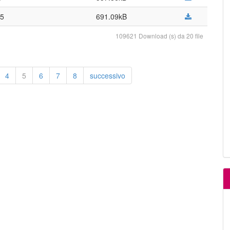
05
691.09kB
109621 Download (s) da 20 file
4
5
6
7
8
successivo