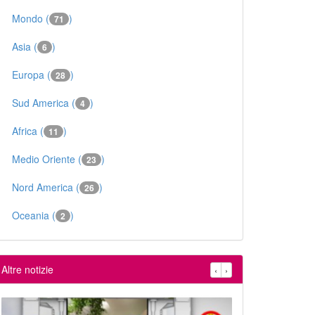
Mondo (
)
71
Asia (
)
6
Europa (
)
28
Sud America (
)
4
Africa (
)
11
Medio Oriente (
)
23
Nord America (
)
26
Oceania (
)
2
Altre notizie
‹
›