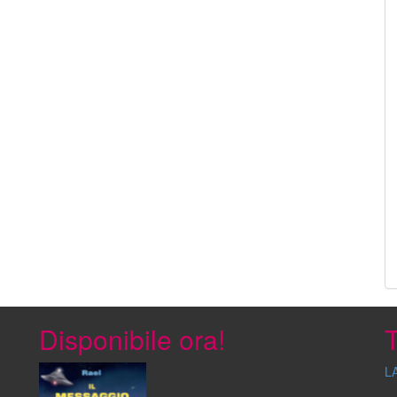
Disponibile ora!
T
L