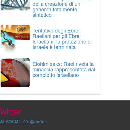
della creazione di un
genoma totalmente
sintetico
Tentativo degli Ebrei
Raeliani per gli Ebrei
Israeliani: la protezione di
Israele è terminata
Elohimleaks: Rael rivela la
minaccia rappresentata dal
complotto israeliano
witter
AN_SOCIAL_201@raelian