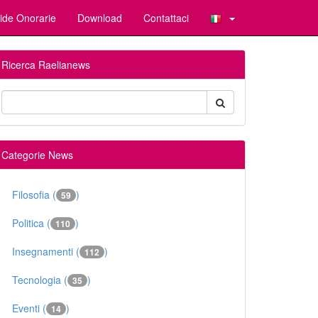
ide Onorarie
Download
Contattaci
Ricerca Raelianews
Categorie News
Filosofia (
)
59
Politica (
)
110
Insegnamenti (
)
112
Tecnologia (
)
35
Eventi (
)
14