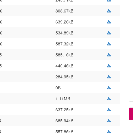
06
808.67kB
06
639.26kB
06
534.89kB
06
587.32kB
5
585.16kB
5
440.46kB
284.95kB
0B
1.11MB
637.25kB
5
685.94kB
5
557.86kB