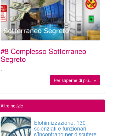
#8 Complesso Sotterraneo
Segreto
.
Per saperne di più... »
Altre notizie
Elohimizzazione: 130
scienziati e funzionari
s’incontrano per discutere