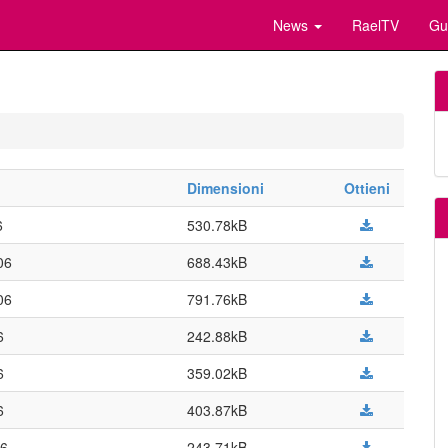
News
RaelTV
Gu
Dimensioni
Ottieni
6
530.78kB
06
688.43kB
06
791.76kB
6
242.88kB
6
359.02kB
6
403.87kB
06
243.71kB