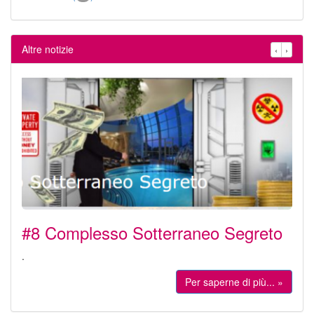
Altre notizie
‹
›
#8 Complesso Sotterraneo Segreto
.
Per saperne di più... »