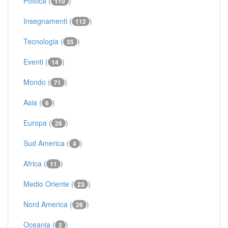
Politica (
)
110
Insegnamenti (
)
112
Tecnologia (
)
35
Eventi (
)
14
Mondo (
)
71
Asia (
)
6
Europa (
)
28
Sud America (
)
4
Africa (
)
11
Medio Oriente (
)
23
Nord America (
)
26
Oceania (
)
2