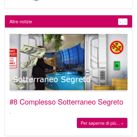
Altre notizie
‹
›
#8 Complesso Sotterraneo Segreto
.
Per saperne di più... »