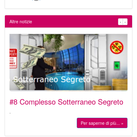
Altre notizie
‹
›
#8 Complesso Sotterraneo Segreto
.
Per saperne di più... »