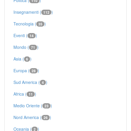
Politica (
)
110
Insegnamenti (
)
112
Tecnologia (
)
35
Eventi (
)
14
Mondo (
)
71
Asia (
)
6
Europa (
)
28
Sud America (
)
4
Africa (
)
11
Medio Oriente (
)
23
Nord America (
)
26
Oceania (
)
2