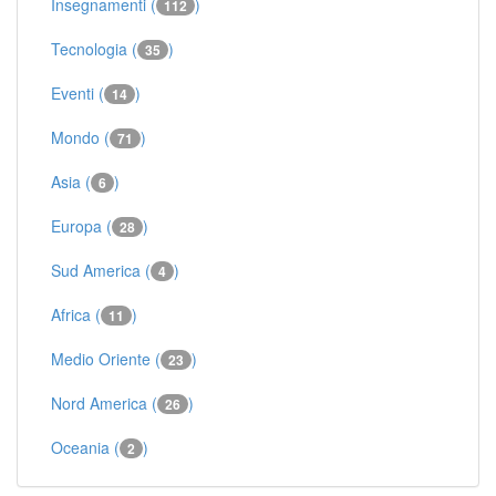
Insegnamenti (
)
112
Tecnologia (
)
35
Eventi (
)
14
Mondo (
)
71
Asia (
)
6
Europa (
)
28
Sud America (
)
4
Africa (
)
11
Medio Oriente (
)
23
Nord America (
)
26
Oceania (
)
2