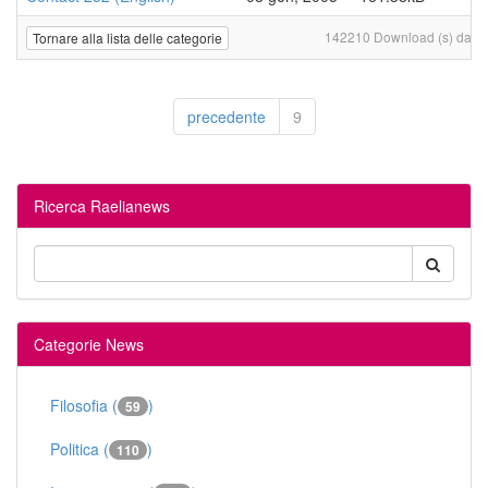
142210 Download (s) da 19 
Tornare alla lista delle categorie
precedente
9
Ricerca Raelianews
Categorie News
Filosofia (
)
59
Politica (
)
110