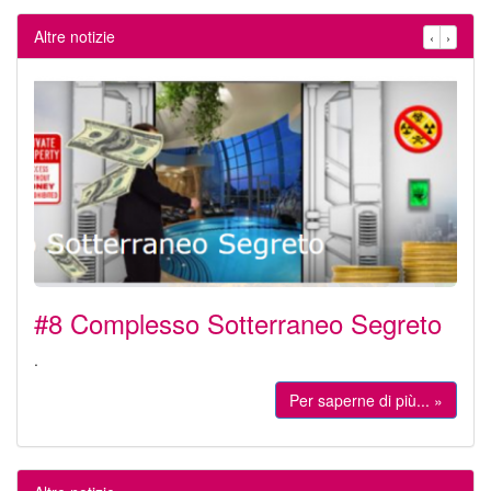
Altre notizie
‹
›
#8 Complesso Sotterraneo Segreto
.
Per saperne di più... »