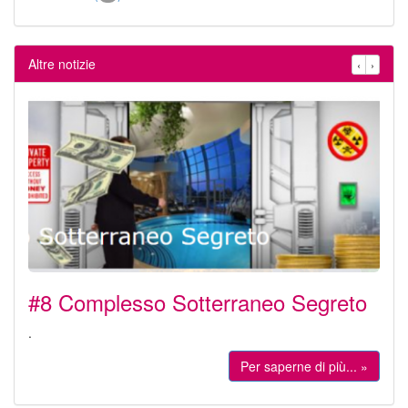
Altre notizie
‹
›
#8 Complesso Sotterraneo Segreto
.
Per saperne di più... »