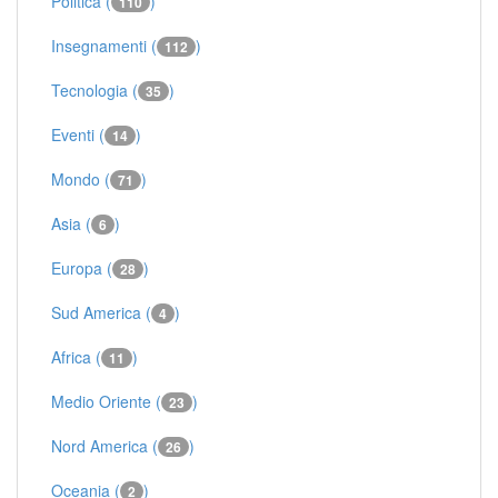
Politica (
)
110
Insegnamenti (
)
112
Tecnologia (
)
35
Eventi (
)
14
Mondo (
)
71
Asia (
)
6
Europa (
)
28
Sud America (
)
4
Africa (
)
11
Medio Oriente (
)
23
Nord America (
)
26
Oceania (
)
2