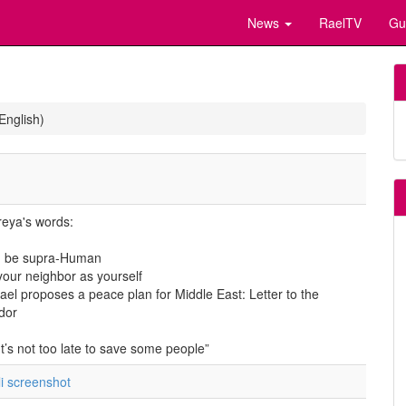
News
RaelTV
Gu
English)
treya's words:
, be supra-Human
e your neighbor as yourself
el proposes a peace plan for Middle East: Letter to the
dor
It’s not too late to save some people”
li screenshot