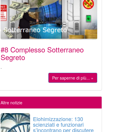
#8 Complesso Sotterraneo
Segreto
.
Per saperne di più... »
Altre notizie
Elohimizzazione: 130
scienziati e funzionari
s’incontrano per discutere