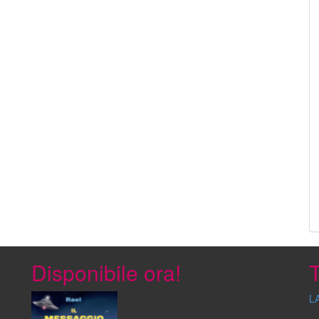
Disponibile ora!
T
L