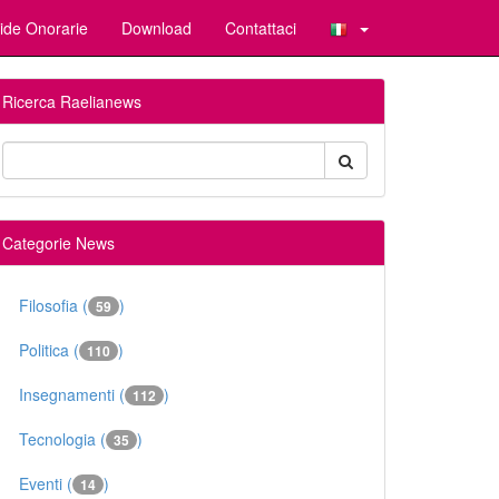
ide Onorarie
Download
Contattaci
Ricerca Raelianews
Categorie News
Filosofia (
)
59
Politica (
)
110
Insegnamenti (
)
112
Tecnologia (
)
35
Eventi (
)
14