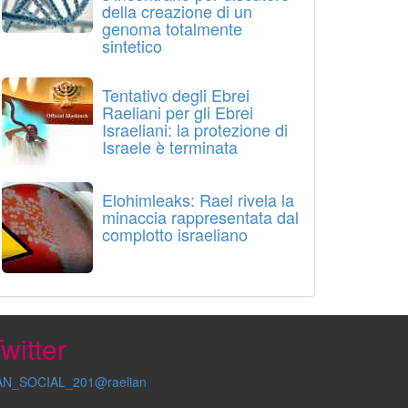
della creazione di un
genoma totalmente
sintetico
Tentativo degli Ebrei
Raeliani per gli Ebrei
Israeliani: la protezione di
Israele è terminata
Elohimleaks: Rael rivela la
minaccia rappresentata dal
complotto israeliano
witter
AN_SOCIAL_201@raelian