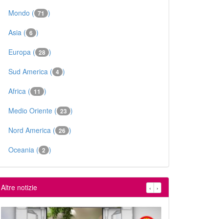
Mondo (
)
71
Asia (
)
6
Europa (
)
28
Sud America (
)
4
Africa (
)
11
Medio Oriente (
)
23
Nord America (
)
26
Oceania (
)
2
Altre notizie
‹
›