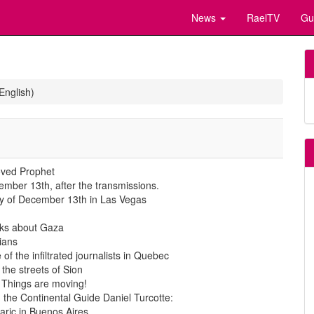
News
RaelTV
Gu
English)
oved Prophet
mber 13th, after the transmissions.
ry of December 13th in Las Vegas
lks about Gaza
ians
of the infiltrated journalists in Quebec
 the streets of Sion
Things are moving!
the Continental Guide Daniel Turcotte:
aric in Buenos Aires