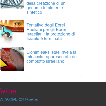
della creazione di un
genoma totalmente
sintetico
Tentativo degli Ebrei
Raeliani per gli Ebrei
Israeliani: la protezione di
Israele è terminata
Elohimleaks: Rael rivela la
minaccia rappresentata dal
complotto israeliano
witter
AN_SOCIAL_201@raelian