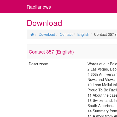
Raelianews
Download
Download
Contact
English
Contact 357 (
Contact 357 (English)
Descrizione
Words of our Bel
2 Las Vegas, Dece
4 35th Anniversa
News and Views
10 Leon Mellul ta
Proud To Be Rael
11 About the case 
13 Switzerland, in
South America…. 
14 Summary from 
14 A word from Al