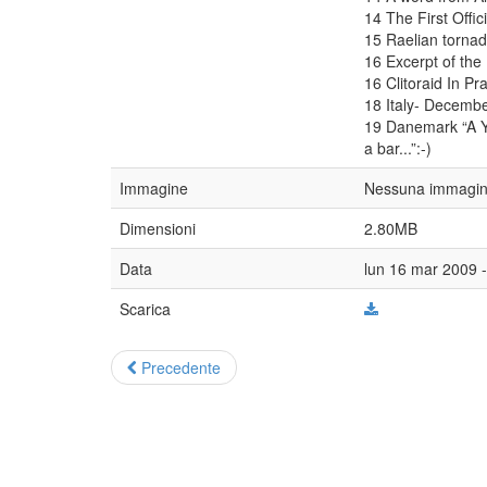
14 The First Offi
15 Raelian torna
16 Excerpt of the
16 Clitoraid In Pr
18 Italy- Decemb
19 Danemark “A Yo
a bar...”:-)
Immagine
Nessuna immagine
Dimensioni
2.80MB
Data
lun 16 mar 2009 
Scarica
Precedente