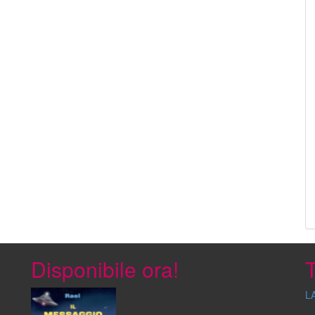
Disponibile ora!
T
L