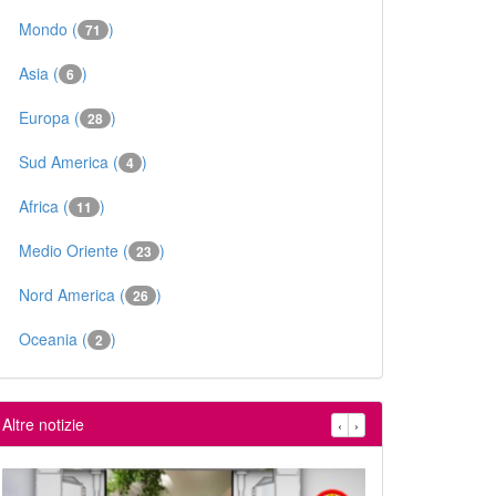
Mondo (
)
71
Asia (
)
6
Europa (
)
28
Sud America (
)
4
Africa (
)
11
Medio Oriente (
)
23
Nord America (
)
26
Oceania (
)
2
Altre notizie
‹
›