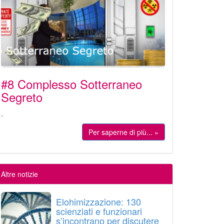
#8 Complesso Sotterraneo
Segreto
.
Per saperne di più... »
Altre notizie
Elohimizzazione: 130
scienziati e funzionari
s’incontrano per discutere