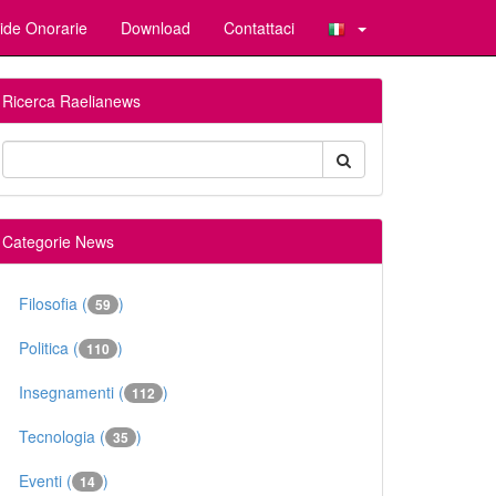
ide Onorarie
Download
Contattaci
Ricerca Raelianews
Categorie News
Filosofia (
)
59
Politica (
)
110
Insegnamenti (
)
112
Tecnologia (
)
35
Eventi (
)
14