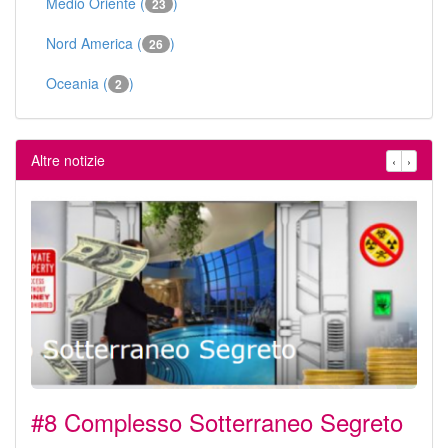
Medio Oriente (
)
23
Nord America (
)
26
Oceania (
)
2
Altre notizie
‹
›
#8 Complesso Sotterraneo Segreto