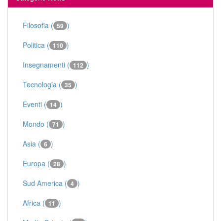
Filosofia (
)
59
Politica (
)
110
Insegnamenti (
)
112
Tecnologia (
)
35
Eventi (
)
14
Mondo (
)
71
Asia (
)
6
Europa (
)
28
Sud America (
)
4
Africa (
)
11