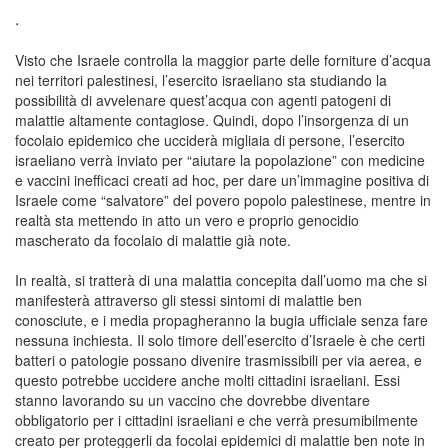
.
Visto che Israele controlla la maggior parte delle forniture d’acqua
nei territori palestinesi, l’esercito israeliano sta studiando la
possibilità di avvelenare quest’acqua con agenti patogeni di
malattie altamente contagiose. Quindi, dopo l’insorgenza di un
focolaio epidemico che ucciderà migliaia di persone, l’esercito
israeliano verrà inviato per “aiutare la popolazione” con medicine
e vaccini inefficaci creati ad hoc, per dare un’immagine positiva di
Israele come “salvatore” del povero popolo palestinese, mentre in
realtà sta mettendo in atto un vero e proprio genocidio
mascherato da focolaio di malattie già note.
In realtà, si tratterà di una malattia concepita dall’uomo ma che si
manifesterà attraverso gli stessi sintomi di malattie ben
conosciute, e i media propagheranno la bugia ufficiale senza fare
nessuna inchiesta. Il solo timore dell’esercito d’Israele è che certi
batteri o patologie possano divenire trasmissibili per via aerea, e
questo potrebbe uccidere anche molti cittadini israeliani. Essi
stanno lavorando su un vaccino che dovrebbe diventare
obbligatorio per i cittadini israeliani e che verrà presumibilmente
creato per proteggerli da focolai epidemici di malattie ben note in